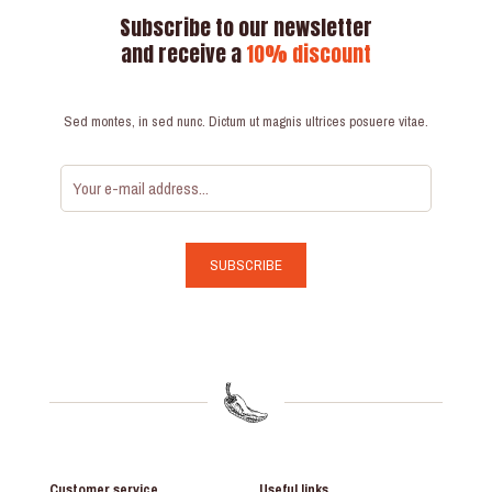
Subscribe to our newsletter
and receive a
10% discount
Sed montes, in sed nunc. Dictum ut magnis ultrices posuere vitae.
Customer service
Useful links